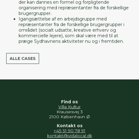
der kan dannes en formel og forpligtende
organisering med repræsentanter fra de forskellige
brugergrupper.
Igangsættelse af en arbejdsgruppe med
repræsentanter fra de forskellige brugergrupper i
området (socialt udsatte, kreative erhverv og
kommercielle lejere), som skal være med til at
præge Sydhavnens aktiviteter nu og i fremtiden.
ALLE CASES
Find os
Villa Kultur
Krausesvej 3
2100 København Ø
Kontakt os
+45 51 90 78 91
kontakt@vidalocal.dk