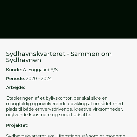
VIDA LOCAL
Sydhavnskvarteret - Sammen om
Sydhavnen
Kunde:
A. Enggaard A/S
Periode:
2020 - 2024
Arbejde:
Etableringen af et bylivskontor, der skal sikre en
mangfoldig og involverende udvikling af området med
plads til både erhvervsdrivende, kreative virksomheder,
udøvende kunstnere og socialt udsatte.
Projektet:
Sydhavnskvarteret skal i fremtiden stå som et moderne