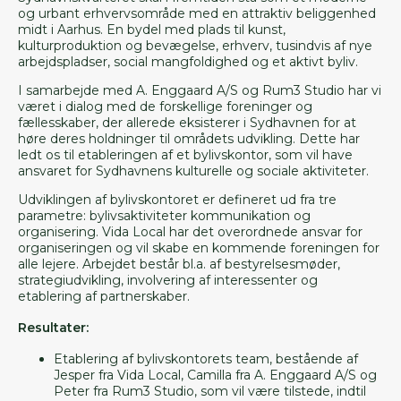
og urbant erhvervsområde med en attraktiv beliggenhed
midt i Aarhus. En bydel med plads til kunst,
kulturproduktion og bevægelse, erhverv, tusindvis af nye
arbejdspladser, social mangfoldighed og et aktivt byliv.
I samarbejde med A. Enggaard A/S og Rum3 Studio har vi
været i dialog med de forskellige foreninger og
fællesskaber, der allerede eksisterer i Sydhavnen for at
høre deres holdninger til områdets udvikling. Dette har
ledt os til etableringen af et bylivskontor, som vil have
ansvaret for Sydhavnens kulturelle og sociale aktiviteter.
Udviklingen af bylivskontoret er defineret ud fra tre
parametre: bylivsaktiviteter kommunikation og
organisering. Vida Local har det overordnede ansvar for
organiseringen og vil skabe en kommende foreningen for
alle lejere. Arbejdet består bl.a. af bestyrelsesmøder,
strategiudvikling, involvering af interessenter og
etablering af partnerskaber.
Resultater:
Etablering af bylivskontorets team, bestående af
Jesper fra Vida Local, Camilla fra A. Enggaard A/S og
Peter fra Rum3 Studio, som vil være tilstede, indtil