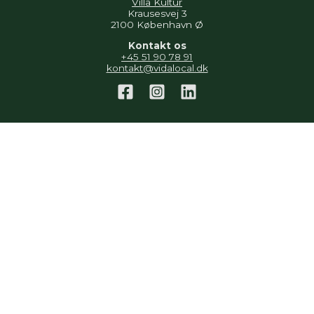
Villa Kultur
Krausesvej 3
2100 København Ø
Kontakt os
+45 51 90 78 91
kontakt@vidalocal.dk