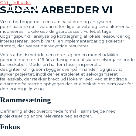
Gå til indholdet
SÅDAN ARBEJDER VI
VIDA LOCAL
Vi sætter brugerne i centrum fra starten og analyserer
MAIN MENU
potentialerne for, hvordan offentlige, private og civile aktører kan
mobiliseres i lokale udviklingsprocesser. Forløbet tager
udgangspunkt i analyse og kortlægning af lokale ressourcer og
interessenter, som bliver til en implementerbar og skalerbar
strategi, der skaber bæredygtige resultater.
Vores arbejdsmetode centrerer sig om en model udviklet
gennem mere end 15 års erfaring med at skabe selvorganiserede
fællesskaber. Modellen har fem faser, inspireret af
designtænkning, som bygger ovenpå hinanden og gradvist
styrker projektet, indtil der er etableret et selvorganiseret
fællesskab, der rækker bredt ud i lokalmiljøet. Ved at inddrage
aktørerne fra starten opbygges der et ejerskab hos dem over for
den endelige løsning.
Rammesætning
Definering af det overordnede formål i samarbejde med
projektejer og andre relevante nøgleaktører.
Fokus