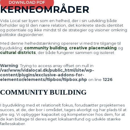
DOWNLOAD PDF
KERNEOMRÅDER
Vida Local ser byen som en helhed, der i sin udvikling både
forholder sig til den nære relation, det konkrete steds
identitet
og
potentiale og ikke mindst til de strategier og visioner omkring
politiske dagsordener.
Med denne helhedstænkning opererer vi med tre tilgange til
byudvikling
;
community building
,
creative placemaking
og
cultural districts
, der både fungerer sammen og isoleret
Warning
: Trying to access array offset on null in
/var/www/vidalocal.dk/public_html/site/wp-
content/plugins/exclusive-addons-for-
elementor/elements/flipbox/flipbox.php
on line
1226
COMMUNITY BUILDING
I byudvikling med et relationelt fokus, forudsætter projekternes
succes, at de, der bor i området, tages alvorligt og har plads til at
ytre sig. Vi opbygger kapacitet og kompetencer hos dem, for at
de kan bidrage til deres eget lokalsamfund og udvikle stærke
fællesskaber.