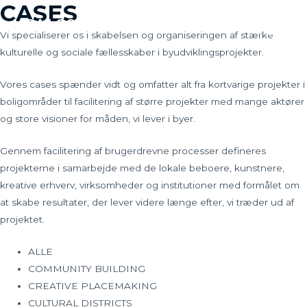
CASES
Gå
VIDA LOCAL
til
Vi specialiserer os i skabelsen og organiseringen af stærke
MAIN
indholdet
kulturelle og sociale fællesskaber i byudviklingsprojekter.
MEN
Vores cases spænder vidt og omfatter alt fra kortvarige projekter i
boligområder til facilitering af større projekter med mange aktører
og store visioner for måden, vi lever i byer.
Gennem facilitering af brugerdrevne processer defineres
projekterne i samarbejde med de lokale beboere, kunstnere,
kreative erhverv, virksomheder og institutioner med formålet om
at skabe resultater, der lever videre længe efter, vi træder ud af
projektet.
ALLE
COMMUNITY BUILDING
CREATIVE PLACEMAKING
CULTURAL DISTRICTS